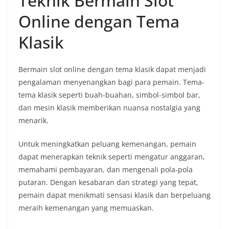
Teknik Bermain Slot
Online dengan Tema
Klasik
Bermain slot online dengan tema klasik dapat menjadi
pengalaman menyenangkan bagi para pemain. Tema-
tema klasik seperti buah-buahan, simbol-simbol bar,
dan mesin klasik memberikan nuansa nostalgia yang
menarik.
Untuk meningkatkan peluang kemenangan, pemain
dapat menerapkan teknik seperti mengatur anggaran,
memahami pembayaran, dan mengenali pola-pola
putaran. Dengan kesabaran dan strategi yang tepat,
pemain dapat menikmati sensasi klasik dan berpeluang
meraih kemenangan yang memuaskan.