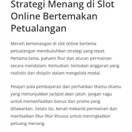
Strategi Menang di Slot
Online Bertemakan
Petualangan
Meraih kemenangan di slot online bertema
petualangan membutuhkan strategi yang tepat.
Pertama-tama, pahami fitur dan aturan permainan
secara mendalam. Kemudian, tentukan anggaran yang
realistis dan disiplin dalam mengelola modal.
Pelajari pola pembayaran dan perhatikan tKamu-tKamu
yang menunjukkan jackpot akan jatuh. Jangan ragu
untuk memanfaatkan bonus dan promo yang
ditawarkan. Selain itu, kenali mekanik permainan dan
manfaatkan fitur-fitur khusus untuk meningkatkan
peluang menang.