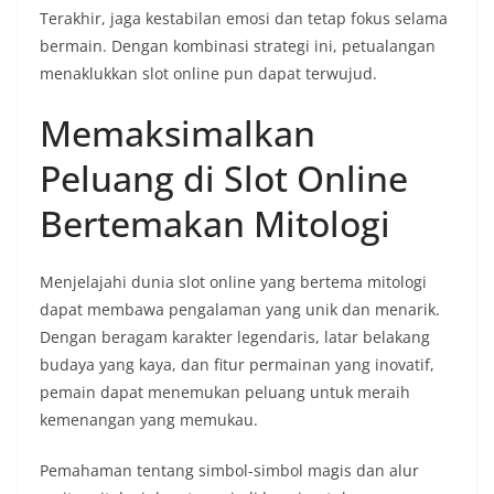
Terakhir, jaga kestabilan emosi dan tetap fokus selama
bermain. Dengan kombinasi strategi ini, petualangan
menaklukkan slot online pun dapat terwujud.
Memaksimalkan
Peluang di Slot Online
Bertemakan Mitologi
Menjelajahi dunia slot online yang bertema mitologi
dapat membawa pengalaman yang unik dan menarik.
Dengan beragam karakter legendaris, latar belakang
budaya yang kaya, dan fitur permainan yang inovatif,
pemain dapat menemukan peluang untuk meraih
kemenangan yang memukau.
Pemahaman tentang simbol-simbol magis dan alur