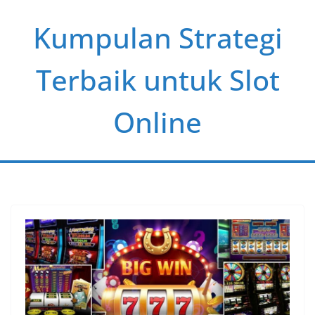
Skip
Kumpulan Strategi
to
content
Terbaik untuk Slot
Online