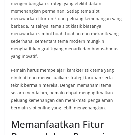
mengembangkan strategi yang efektif dalam
memenangkan permainan. Setiap tema slot
menawarkan fitur unik dan peluang kemenangan yang
berbeda. Misalnya, tema slot klasik biasanya
menawarkan simbol buah-buahan dan mekanik yang
sederhana, sementara tema modern mungkin
menghadirkan grafik yang menarik dan bonus-bonus
yang inovatif.
Pemain harus mempelajari karakteristik tema yang
diminati dan menyesuaikan strategi taruhan serta
teknik bermain mereka. Dengan memahami tema
secara mendalam, pemain dapat mengoptimalkan
peluang kemenangan dan menikmati pengalaman
bermain slot online yang lebih menyenangkan.
Memanfaatkan Fitur