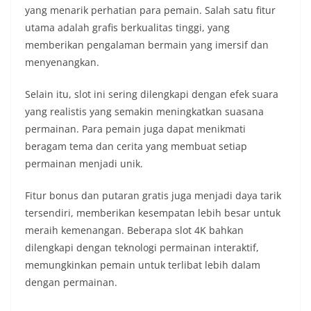
yang menarik perhatian para pemain. Salah satu fitur
utama adalah grafis berkualitas tinggi, yang
memberikan pengalaman bermain yang imersif dan
menyenangkan.
Selain itu, slot ini sering dilengkapi dengan efek suara
yang realistis yang semakin meningkatkan suasana
permainan. Para pemain juga dapat menikmati
beragam tema dan cerita yang membuat setiap
permainan menjadi unik.
Fitur bonus dan putaran gratis juga menjadi daya tarik
tersendiri, memberikan kesempatan lebih besar untuk
meraih kemenangan. Beberapa slot 4K bahkan
dilengkapi dengan teknologi permainan interaktif,
memungkinkan pemain untuk terlibat lebih dalam
dengan permainan.