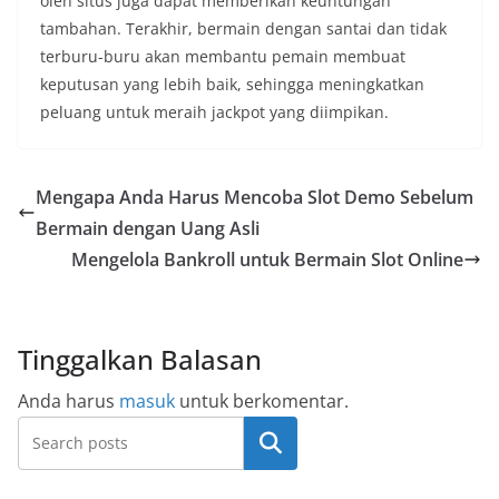
oleh situs juga dapat memberikan keuntungan
tambahan. Terakhir, bermain dengan santai dan tidak
terburu-buru akan membantu pemain membuat
keputusan yang lebih baik, sehingga meningkatkan
peluang untuk meraih jackpot yang diimpikan.
Mengapa Anda Harus Mencoba Slot Demo Sebelum
Bermain dengan Uang Asli
Mengelola Bankroll untuk Bermain Slot Online
Tinggalkan Balasan
Anda harus
masuk
untuk berkomentar.
Cari