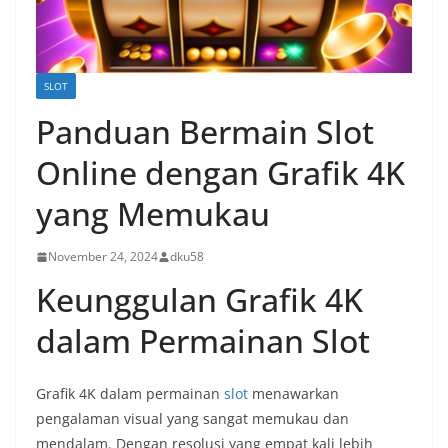
SLOT
Panduan Bermain Slot
Online dengan Grafik 4K
yang Memukau
November 24, 2024
dku58
Keunggulan Grafik 4K
dalam Permainan Slot
Grafik 4K dalam permainan
slot
menawarkan
pengalaman visual yang sangat memukau dan
mendalam. Dengan resolusi yang empat kali lebih