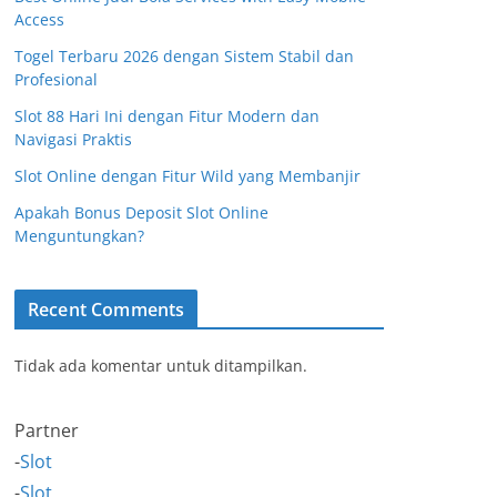
Access
Togel Terbaru 2026 dengan Sistem Stabil dan
Profesional
Slot 88 Hari Ini dengan Fitur Modern dan
Navigasi Praktis
Slot Online dengan Fitur Wild yang Membanjir
Apakah Bonus Deposit Slot Online
Menguntungkan?
Recent Comments
Tidak ada komentar untuk ditampilkan.
Partner
-
Slot
-
Slot