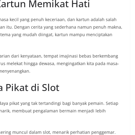
Kartun Memikat Hati
asa kecil yang penuh keceriaan, dan kartun adalah salah
an itu. Dengan cerita yang sederhana namun penuh makna,
gu tema yang mudah diingat, kartun mampu menciptakan
arian dari kenyataan, tempat imajinasi bebas berkembang
erus melekat hingga dewasa, mengingatkan kita pada masa-
 menyenangkan.
 Pikat di Slot
daya pikat yang tak tertandingi bagi banyak pemain. Setiap
narik, membuat pengalaman bermain menjadi lebih
k sering muncul dalam slot, menarik perhatian penggemar.