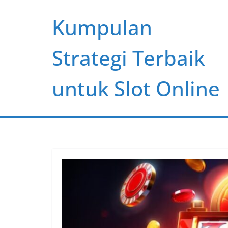
Skip
Kumpulan
to
content
Strategi Terbaik
untuk Slot Online