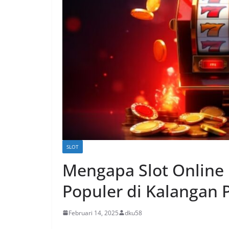
SLOT
Mengapa Slot Online
Populer di Kalangan 
Februari 14, 2025
dku58