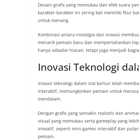
Desain grafis yang memukau dan efek suara yan
karakter-karakter ini sering kali memiliki fit
untuk menang.
Kombinasi antara nostalgia dan inovasi membua
menarik pemain baru dan mempertahankan loyali
hanya sekadar hiasan, tetapi juga menjadi bagia
Inovasi Teknologi dal
Inovasi teknologi dalam slot kartun telah me
interaktif, memungkinkan pemain untuk merasak
mendalam.
Dengan grafis yang semakin realistis dan anima
visual yang memukau serta gameplay yang lebih
inovatif, seperti mini-games interaktif dan put
pemain.