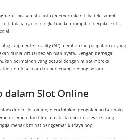
engharuskan pemain untuk memecahkan teka-teki sambil
ni tidak hanya meningkatkan keterampilan berpikir kritis
osial.
nologi augmented reality (AR) memberikan pengalaman yang
n dunia virtual seolah-olah nyata. Dengan berbagai
nemukan permainan yang sesuai dengan minat mereka,
atan untuk belajar dan bersenang-senang secara
 dalam Slot Online
dalam dunia slot online, menciptakan pengalaman bermain
men-elemen dari film, musik, dan acara televisi sering
hingga menarik minat penggemar budaya pop.