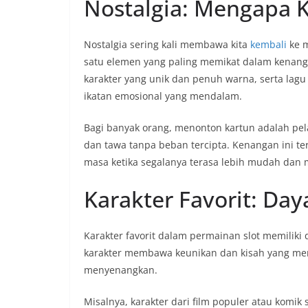
Nostalgia: Mengapa 
Nostalgia sering kali membawa kita
kembali
ke m
satu elemen yang paling memikat dalam kenang
karakter yang unik dan penuh warna, serta la
ikatan emosional yang mendalam.
Bagi banyak orang, menonton kartun adalah pel
dan tawa tanpa beban tercipta. Kenangan ini t
masa ketika segalanya terasa lebih mudah dan
Karakter Favorit: Daya
Karakter favorit dalam permainan slot memiliki 
karakter membawa keunikan dan kisah yang me
menyenangkan.
Misalnya, karakter dari film populer atau komi