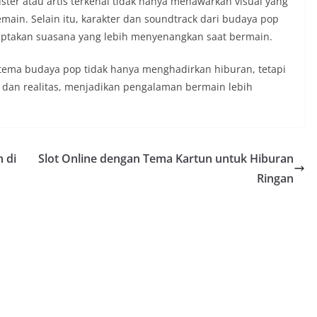
buster atau artis terkenal tidak hanya menawarkan visual yang
main. Selain itu, karakter dan soundtrack dari budaya pop
iptakan suasana yang lebih menyenangkan saat bermain.
tema budaya pop tidak hanya menghadirkan hiburan, tetapi
l dan realitas, menjadikan pengalaman bermain lebih
 di
Slot Online dengan Tema Kartun untuk Hiburan
Ringan